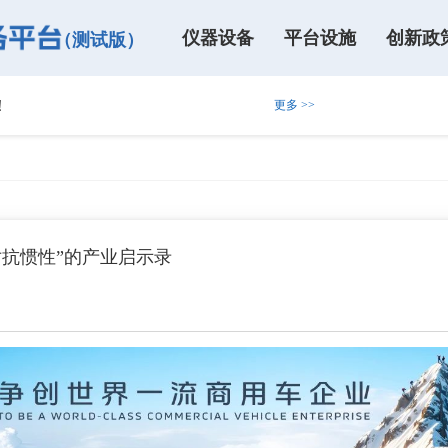
仪器设备
平台设施
创新政
（测试版）
！
更多 >>
一期・总第五十二期）
1日-3日北京齐聚，共襄盛举
（高新年报申报专场）的通知
对抗惯性”的产业启示录