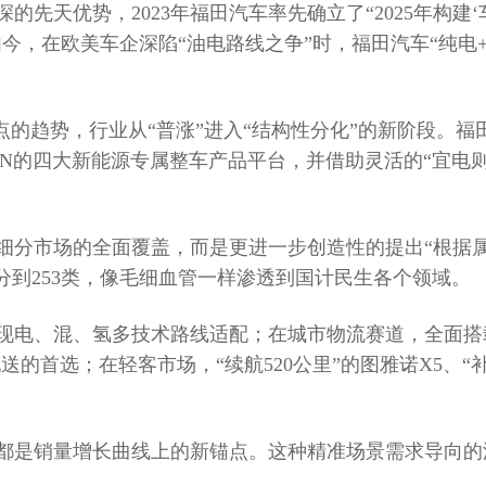
天优势，2023年福田汽车率先确立了“2025年构建‘车+桩
”。如今，在欧美车企深陷“油电路线之争”时，福田汽车“纯
点的趋势，行业从“普涨”进入“结构性分化”的新阶段。
N的四大新能源专属整车产品平台，并借助灵活的“宜电
细分市场的全面覆盖，而是更进一步创造性的提出“根据属
到253类，像毛细血管一样渗透到国计民生各个领域。
电、混、氢多技术路线适配；在城市物流赛道，全面搭载
的首选；在轻客市场，“续航520公里”的图雅诺X5、“补能
都是销量增长曲线上的新锚点。这种精准场景需求导向的