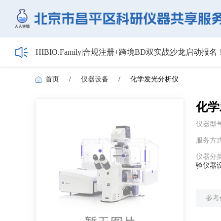
HIBIO.Family|合规注册+跨境BD双实战沙龙启动报名
【会议通知】2026年储能技术应用线上研讨会（第
【最新日程】2026年智慧电厂论坛议程首发！邀您4月
首页
/
仪器设备
/
化学发光分析仪
关于召开2026年度昌平区高新技术企业培育工作会
5月1日起全面施行！经营主体登记新规范来了——
化学
仪器型
服务方
仪器分
验仪器设
参考