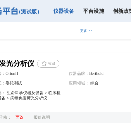
仪器设备
平台设施
创新政
（测试版）
！
更多 >>
一期・总第五十二期）
1日-3日北京齐聚，共襄盛举
（高新年报申报专场）的通知
发光分析仪
收藏
号：
OrionII
仪器品牌：
Berthold
式：
委托测试
应用领域：
综合
类：
生命科学仪器及设备 > 临床检
备 > 病毒免疫荧光分析仪
价格：
面议
报价说明：