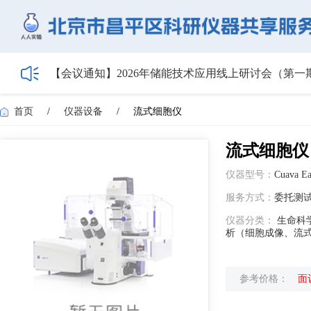
【会议通知】2026年储能技术应用线上研讨会（第
【最新日程】2026年智慧电厂论坛议程首发！邀您4月
关于召开2026年度昌平区高新技术企业培育工作会
首页
/
仪器设备
/
流式细胞仪
5月1日起全面施行！经营主体登记新规范来了——
HIBIO.Family|合规注册+跨境BD双实战沙龙启动报名
流式细胞仪
仪器型号：
Cuava E
服务方式：
委托测
仪器分类：
生命科学
析（细胞成像、流
参考价格：
面