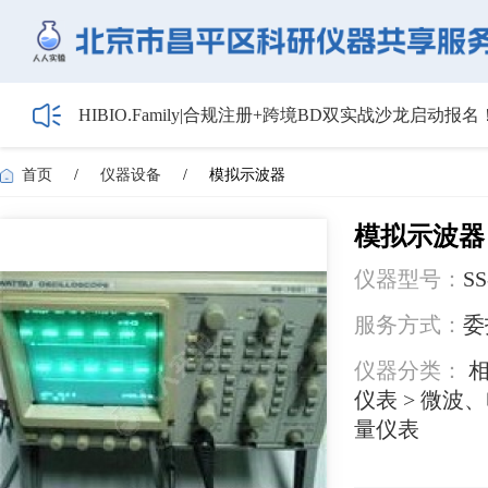
HIBIO.Family|合规注册+跨境BD双实战沙龙启动报名
【会议通知】2026年储能技术应用线上研讨会（第
【最新日程】2026年智慧电厂论坛议程首发！邀您4月
首页
/
仪器设备
/
模拟示波器
关于召开2026年度昌平区高新技术企业培育工作会
5月1日起全面施行！经营主体登记新规范来了——
模拟示波器
仪器型号：
SS
服务方式：
委
仪器分类：
相
仪表 > 微波
量仪表