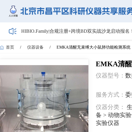
HIBIO.Family|合规注册+跨境BD双实战沙龙启动报名
【会议通知】2026年储能技术应用线上研讨会（第
【最新日程】2026年智慧电厂论坛议程首发！邀您4月
首页
/
仪器设备
/
EMKA清醒无束缚大小鼠肺功能检测系统
关于召开2026年度昌平区高新技术企业培育工作会
5月1日起全面施行！经营主体登记新规范来了——
EMKA清
仪器型号：
数
服务方式：
委
仪器分类：
生
备 > 动物实
实验仪器