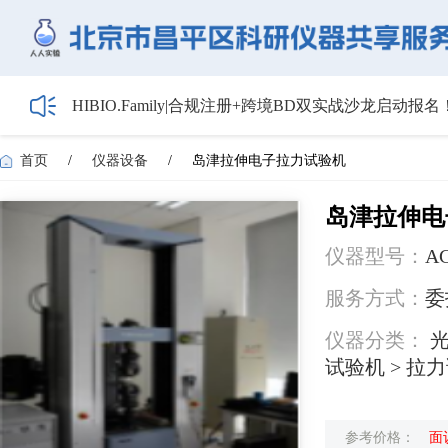
HIBIO.Family|合规注册+跨境BD双实战沙龙启动报名
【会议通知】2026年储能技术应用线上研讨会（第
【最新日程】2026年智慧电厂论坛议程首发！邀您4月
首页
/
仪器设备
/
岛津拉伸电子拉力试验机
关于召开2026年度昌平区高新技术企业培育工作会
5月1日起全面施行！经营主体登记新规范来了——
岛津拉伸电
仪器型号：
AG
服务方式：
委
仪器分类：
光
试验机 > 拉
参考价格：
面