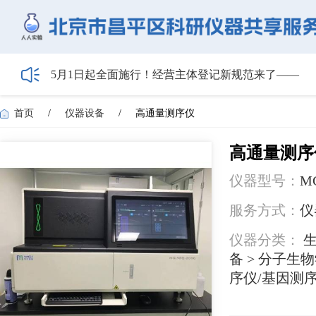
5月1日起全面施行！经营主体登记新规范来了——
HIBIO.Family|合规注册+跨境BD双实战沙龙启动报名
【会议通知】2026年储能技术应用线上研讨会（第
【最新日程】2026年智慧电厂论坛议程首发！邀您4月
首页
/
仪器设备
/
高通量测序仪
关于召开2026年度昌平区高新技术企业培育工作会
高通量测序
仪器型号：
MG
服务方式：
仪
仪器分类：
生
备 > 分子生物
序仪/基因测