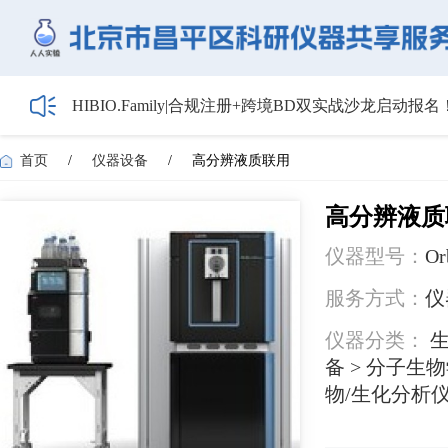
HIBIO.Family|合规注册+跨境BD双实战沙龙启动报名
【会议通知】2026年储能技术应用线上研讨会（第
【最新日程】2026年智慧电厂论坛议程首发！邀您4月
首页
/
仪器设备
/
高分辨液质联用
关于召开2026年度昌平区高新技术企业培育工作会
5月1日起全面施行！经营主体登记新规范来了——
高分辨液质
仪器型号：
Or
服务方式：
仪
仪器分类：
生
备 > 分子生
物/生化分析