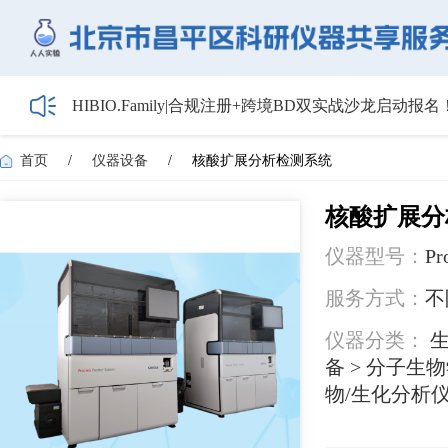
HIBIO.Family|合规注册+跨境BD双实战沙龙启动报名
【会议通知】2026年储能技术应用线上研讨会（第
【最新日程】2026年智慧电厂论坛议程首发！邀您4月
首页
/
仪器设备
/
核酸扩展分析检测系统
关于召开2026年度昌平区高新技术企业培育工作会
5月1日起全面施行！经营主体登记新规范来了——
核酸扩展分
仪器型号：
Pr
服务方式：
不
仪器分类：
生
备 > 分子生
物/生化分析