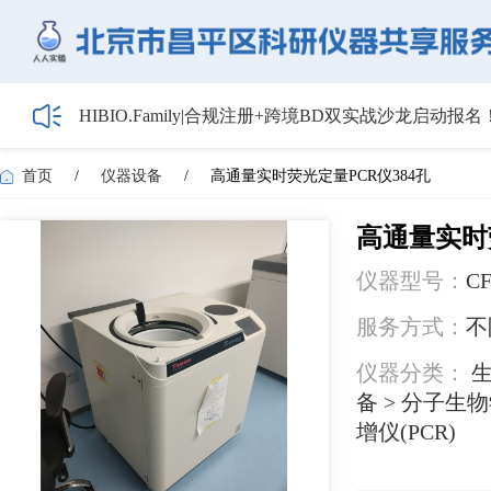
HIBIO.Family|合规注册+跨境BD双实战沙龙启动报名
【会议通知】2026年储能技术应用线上研讨会（第
【最新日程】2026年智慧电厂论坛议程首发！邀您4月
首页
/
仪器设备
/
高通量实时荧光定量PCR仪384孔
关于召开2026年度昌平区高新技术企业培育工作会
5月1日起全面施行！经营主体登记新规范来了——
高通量实时
仪器型号：
CF
服务方式：
不
仪器分类：
生
备 > 分子生
增仪(PCR)