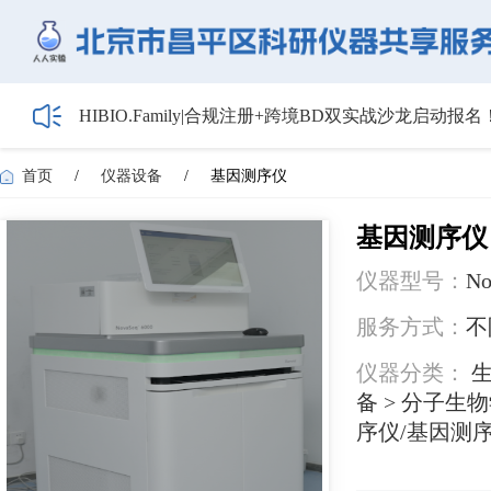
HIBIO.Family|合规注册+跨境BD双实战沙龙启动报名
【会议通知】2026年储能技术应用线上研讨会（第
【最新日程】2026年智慧电厂论坛议程首发！邀您4月
首页
/
仪器设备
/
基因测序仪
关于召开2026年度昌平区高新技术企业培育工作会
5月1日起全面施行！经营主体登记新规范来了——
基因测序仪
仪器型号：
No
服务方式：
不
仪器分类：
生
备 > 分子生物
序仪/基因测