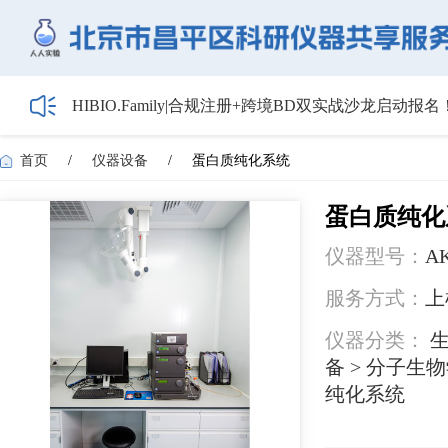
HIBIO.Family|合规注册+跨境BD双实战沙龙启动报名
【会议通知】2026年储能技术应用线上研讨会（第
【最新日程】2026年智慧电厂论坛议程首发！邀您4月
首页
/
仪器设备
/
蛋白质纯化系统
关于召开2026年度昌平区高新技术企业培育工作会
5月1日起全面施行！经营主体登记新规范来了——
蛋白质纯化
仪器型号：
AK
服务方式：
上
仪器分类：
生
备 > 分子生
纯化系统