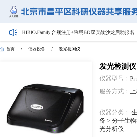
HIBIO.Family|合规注册+跨境BD双实战沙龙启动报名
【会议通知】2026年储能技术应用线上研讨会（第
【最新日程】2026年智慧电厂论坛议程首发！邀您4月
首页
/
仪器设备
/
发光检测仪
关于召开2026年度昌平区高新技术企业培育工作会
5月1日起全面施行！经营主体登记新规范来了——
发光检测仪
仪器型号：
Pr
服务方式：
上
仪器分类：
生
备 > 分子生
光分析仪