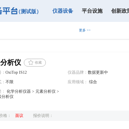
仪器设备
平台设施
创新政
（测试版）
更多 >>
！
一期・总第五十二期）
1日-3日北京齐聚，共襄盛举
（高新年报申报专场）的通知
D分析仪
收藏
号：
OxiTop IS12
仪器品牌：
数据更新中
式：
不限
应用领域：
综合
类：
化学分析仪器 > 元素分析仪 >
素分析仪
价格：
面议
报价说明：