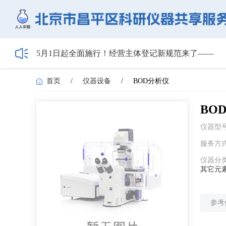
5月1日起全面施行！经营主体登记新规范来了——
HIBIO.Family|合规注册+跨境BD双实战沙龙启动报名
【会议通知】2026年储能技术应用线上研讨会（第
首页
/
仪器设备
/
BOD分析仪
【最新日程】2026年智慧电厂论坛议程首发！邀您4月
关于召开2026年度昌平区高新技术企业培育工作会
BO
仪器型
服务方
仪器分
其它元
参考