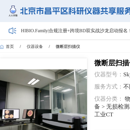
HIBIO.Family|合规注册+跨境BD双实战沙龙启动报名
【会议通知】2026年储能技术应用线上研讨会（第
【最新日程】2026年智慧电厂论坛议程首发！邀您4月
首页
/
仪器设备
/
微断层扫描仪
关于召开2026年度昌平区高新技术企业培育工作会
5月1日起全面施行！经营主体登记新规范来了——
微断层扫描
仪器型号：
Sk
服务方式：
不
仪器分类：
物
备 > 无损检
工业CT