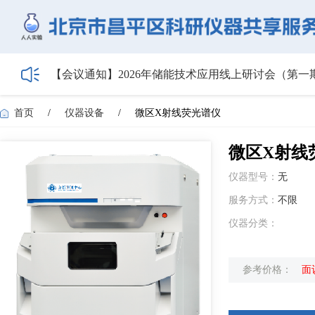
【会议通知】2026年储能技术应用线上研讨会（第
【最新日程】2026年智慧电厂论坛议程首发！邀您4月
关于召开2026年度昌平区高新技术企业培育工作会
首页
/
仪器设备
/
微区X射线荧光谱仪
5月1日起全面施行！经营主体登记新规范来了——
HIBIO.Family|合规注册+跨境BD双实战沙龙启动报名
微区X射线
仪器型号：
无
服务方式：
不限
仪器分类：
参考价格：
面