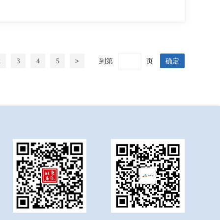
2
3
4
5
>
到第
页
确定