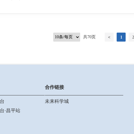
共70页
<
1
合作链接
台
未来科学城
台·昌平站