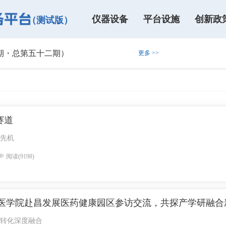
仪器设备
平台设施
创新政
（测试版）
一期・总第五十二期）
更多 >>
1日-3日北京齐聚，共襄盛举
（高新年报申报专场）的通知
！
赛道
先机
阅读(9198)
础医学院赴昌发展医药健康园区参访交流，共探产学研融合
转化深度融合