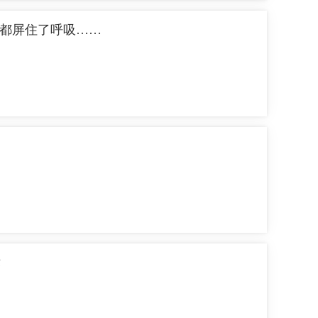
人都屏住了呼吸……
术