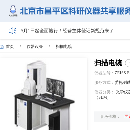
5月1日起全面施行！经营主体登记新规范来了——
HIBIO.Family|合规注册+跨境BD双实战沙龙启动报名
【会议通知】2026年储能技术应用线上研讨会（第
首页
/
仪器设备
/
扫描电镜
【最新日程】2026年智慧电厂论坛议程首发！邀您4月
关于召开2026年度昌平区高新技术企业培育工作会
扫描电镜
仪器型号：
ZEISS 
服务方式：
委托测
仪器分类：
光学仪器
（SEM）
参考价格：
面