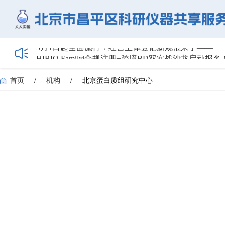
HIBIO.Family|合规注册+跨境BD双实战沙龙启动报名
【会议通知】2026年储能技术应用线上研讨会（第
【最新日程】2026年智慧电厂论坛议程首发！邀您4月
首页
/
机构
/
北京蛋白质组研究中心
关于召开2026年度昌平区高新技术企业培育工作会
5月1日起全面施行！经营主体登记新规范来了——